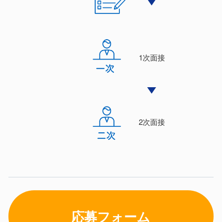
1次⾯接
2次⾯接
応募フォーム