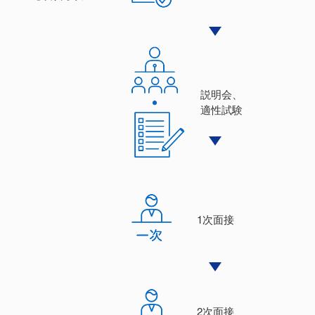
説明会、
適性試験
1次⾯接
2次⾯接