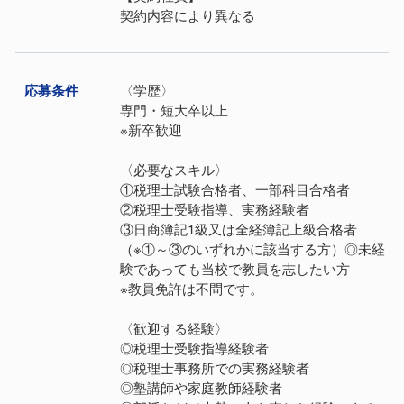
契約内容により異なる
応募条件
〈学歴〉
専門・短大卒以上
※新卒歓迎
〈必要なスキル〉
①税理士試験合格者、一部科目合格者
②税理士受験指導、実務経験者
③日商簿記1級又は全経簿記上級合格者
（※①～③のいずれかに該当する方）◎未経
験であっても当校で教員を志したい方
※教員免許は不問です。
〈歓迎する経験〉
◎税理士受験指導経験者
◎税理士事務所での実務経験者
◎塾講師や家庭教師経験者