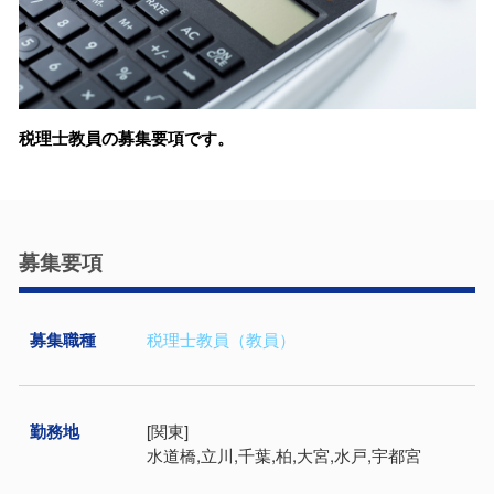
税理士教員の募集要項です。
募集要項
募集職種
税理士教員（教員）
勤務地
[関東]
水道橋,立川,千葉,柏,大宮,水戸,宇都宮