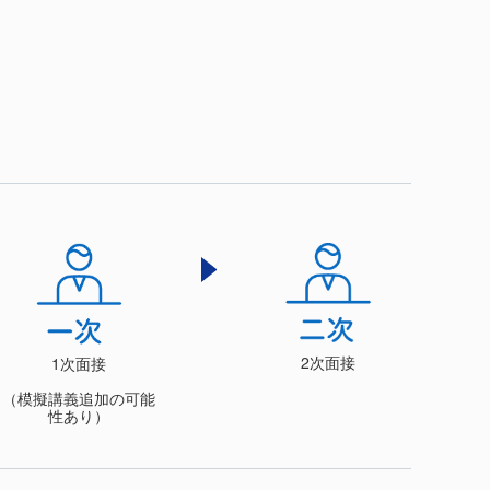
2次⾯接
1次⾯接
（模擬講義追加の可能
性あり）