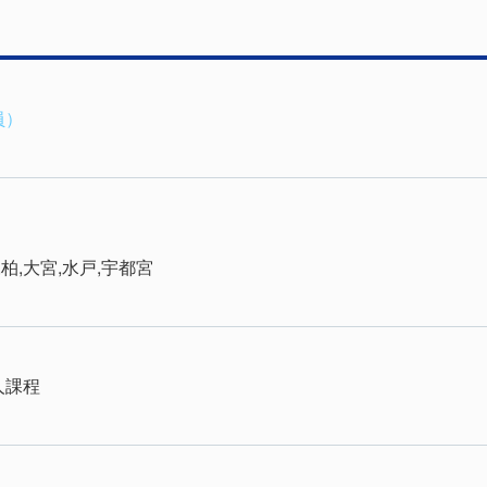
員）
,柏,大宮,水戸,宇都宮
人課程