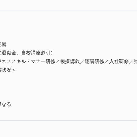
完備
（退職金、自校講座割引）
ジネススキル・マナー研修／模擬講義／聴講研修／入社研修／
得状況＞
異なる