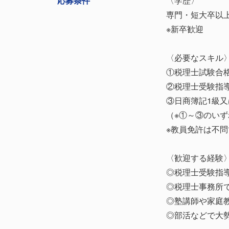
応募条件
〈学歴〉
専門・短大卒以
※新卒歓迎
〈必要なスキル
①税理士試験合
②税理士受験指
③日商簿記1級
（※①～③のい
※教員免許は不問
〈歓迎する経験
◎税理士受験指
◎税理士事務所
◎塾講師や家庭
◎部活などで大