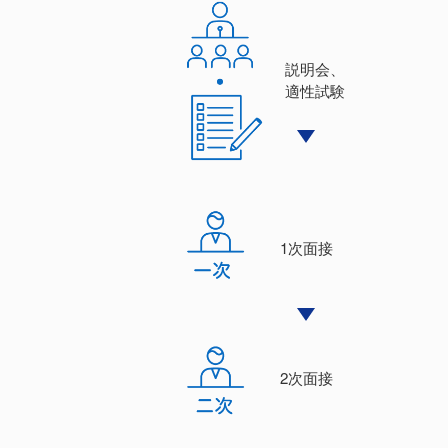
説明会、
適性試験
1次⾯接
2次⾯接