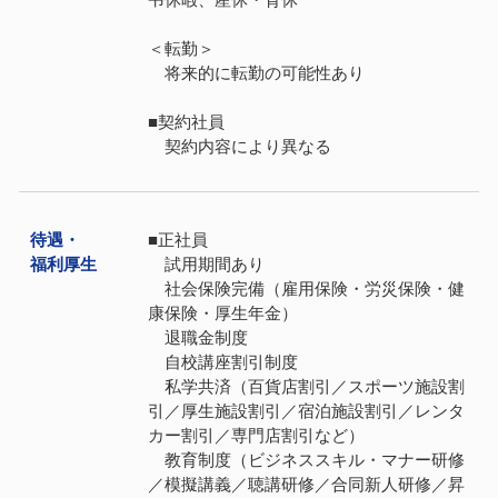
＜転勤＞
将来的に転勤の可能性あり
■契約社員
契約内容により異なる
待遇・
■正社員
福利厚⽣
試用期間あり
社会保険完備（雇用保険・労災保険・健
康保険・厚生年金）
退職金制度
自校講座割引制度
私学共済（百貨店割引／スポーツ施設割
引／厚生施設割引／宿泊施設割引／レンタ
カー割引／専門店割引など）
教育制度（ビジネススキル・マナー研修
／模擬講義／聴講研修／合同新人研修／昇