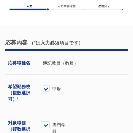
応募内容
（*は⼊⼒必須項⽬です）
応募職種名
簿記教員（教員）
希望勤務校
甲府
（複数選択
可）*
対象職務
専門学
（複数選択
校