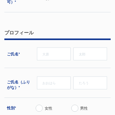
可）*
プロフィール
ご⽒名*
ご⽒名（ふり
がな）*
性別*
女性
男性