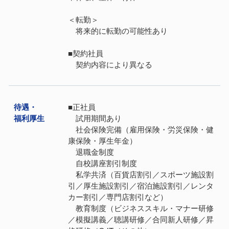
＜転勤＞
将来的に転勤の可能性あり
■契約社員
契約内容により異なる
待遇・
■正社員
福利厚⽣
試用期間あり
社会保険完備（雇用保険・労災保険・健
康保険・厚生年金）
退職金制度
自校講座割引制度
私学共済（百貨店割引／スポーツ施設割
引／厚生施設割引／宿泊施設割引／レンタ
カー割引／専門店割引など）
教育制度（ビジネススキル・マナー研修
／模擬講義／聴講研修／合同新人研修／昇