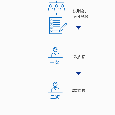
説明会、
適性試験
1次⾯接
2次⾯接