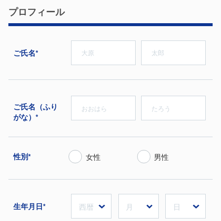
プロフィール
ご⽒名*
ご⽒名（ふり
がな）*
性別*
女性
男性
生年月日*