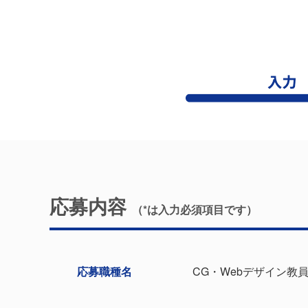
応募内容
（*は⼊⼒必須項⽬です）
応募職種名
CG・Webデザイン教