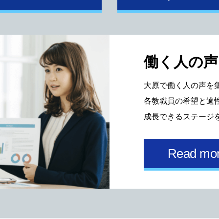
働く⼈の声
⼤原で働く⼈の声を
各教職員の希望と適
成⻑できるステージ
Read mo