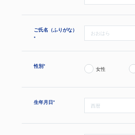
ご⽒名（ふりがな）
*
性別*
女性
生年月日*