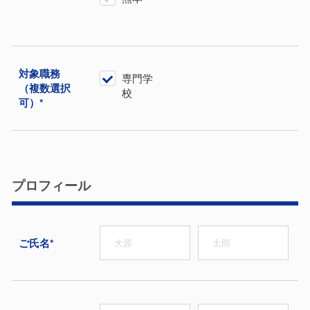
対象職務
専門学
（複数選択
校
可）*
プロフィール
ご⽒名*