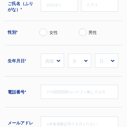
ご⽒名（ふり
がな）*
性別*
女性
男性
生年月日*
電話番号*
メールアドレ