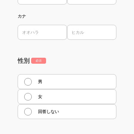
カナ
性別
必須
男
女
回答しない