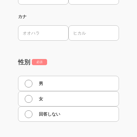
カナ
性別
必須
男
女
回答しない