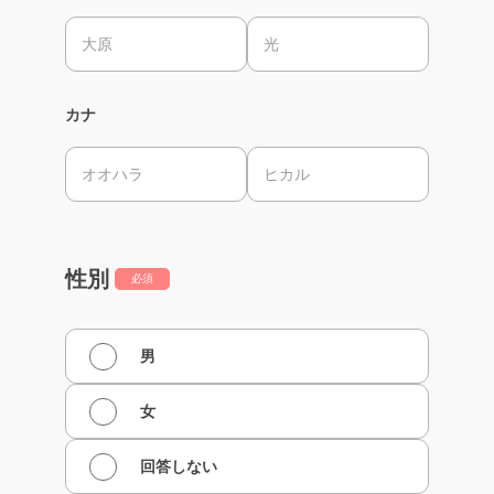
カナ
性別
必須
男
女
回答しない