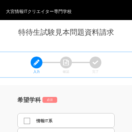
大宮情報ITクリエイター
専門学校
特待生試験見本問題資料請求
入力
確認
完了
希望学科
必須
情報IT系