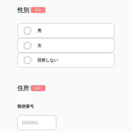
性別
必須
男
女
回答しない
住所
必須
郵便番号