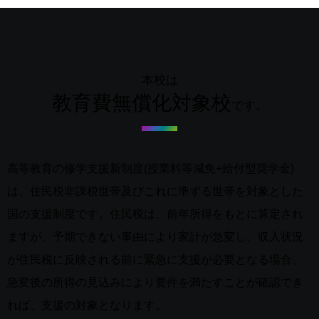
本校は
教育費無償化対象校
です。
高等教育の修学支援新制度(授業料等減免+給付型奨学金)
は、住民税非課税世帯及びこれに準ずる世帯を対象とした
国の支援制度です。住民税は、前年所得をもとに算定され
ますが、予期できない事由により家計が急変し、収入状況
が住民税に反映される前に緊急に支援が必要となる場合、
急変後の所得の見込みにより要件を満たすことが確認でき
れば、支援の対象となります。