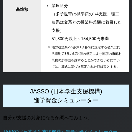
第Ⅳ区分
基準額
（多子世帯は標準額の1/4支援、理工
農系は文系との授業料差額に着目した
支援）
51,300円以上～154,500円未満
※
地方税法第295条第1項各号に規定する者又は同
法附則第3条の3第4項の規定により同項の市町村
民税の所得割を課することができない者につい
ては、算式に基づき算定された額は零とする。
JASSO (日本学生支援機構)
進学資金シミュレーター
自分が支援の対象になるか調べてみよう。
JASSO（日本学生支援機構）進学資金シミュレーター