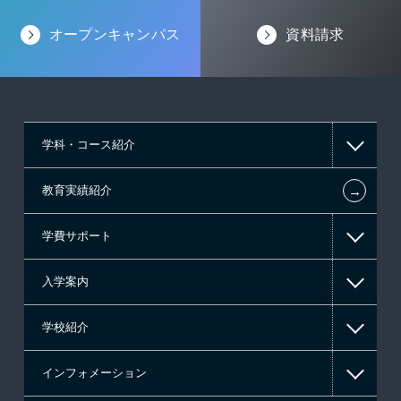
オープンキャンパス
資料請求
学科・コース紹介
←
教育実績紹介
情報IT系
学費サポート
ゲーム系
入学案内
東京経営大学 学士取得コース
高等教育の修学支援新制度
学校紹介
日本学生支援機構の奨学金
一般入学
インフォメーション
国の教育ローン
AO入学
在校生からあなたへ