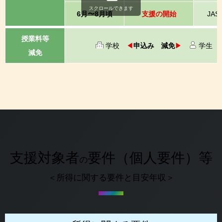
スクロールできます
6月〜8月頃
支援の開始
JAS
授業料等
学校
◀
申込み 減免
▶
学生
減免
支援対象者
要件（個人要件）等
の
＜所得に関する要件と目安年収＞