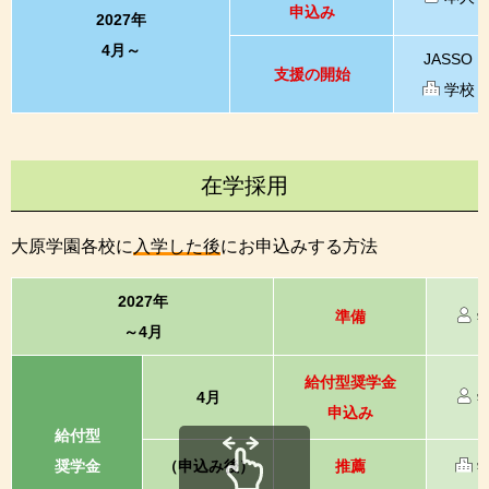
申込み
2027年
4月～
JASSO
支援の開始
学校
在学採用
大原学園各校に
入学した後
にお申込みする方法
2027年
準備
～4月
給付型奨学金
4月
申込み
給付型
奨学金
（申込み後）
推薦