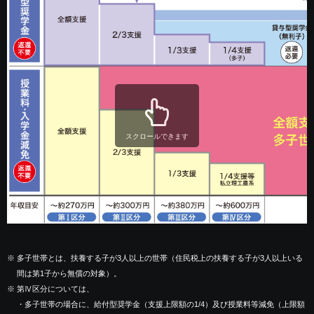
スクロールできます
※
多子世帯とは、扶養する子が3人以上の世帯（住民税上の扶養する子が3人以上いる
間は第1子から無償の対象）。
※
第Ⅳ区分については、
・多子世帯の場合に、給付型奨学金（支援上限額の1/4）及び授業料等減免（上限額