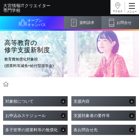
大宮情報ITクリエイター
専門学校
アクセス
オープン
資料請求
お問合せ
キャンパス
高等教育の
修学支援新制度
教育費無償化対象校
(授業料等減免+給付型奨学金)
学費サポート
高等教育の修学支援新制度
対象校について
支援内容
お申込みスケジュール
支援対象者の要件等
多子世帯の授業料等の無償化
各お問合せ先