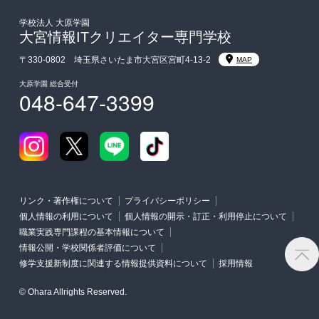
東京経営大学への3年次編入学
学校法人 大原学園
大宮情報ITクリエイター専門学校
入学前のお勧め学習システム
〒330-0802 埼玉県さいたま市大宮区宮町4-13-2
MAP
大原学園 総合受付
048-647-3399
大学・短期大学・公務員併願制度
リンク・著作権について
プライバシーポリシー
個人情報の利用について
個人情報の開示・訂正・利用停止について
職業実践専門課程の基本情報について
情報公開・学校関係者評価について
修学支援新制度に関連する情報提供資料について
採用情報
© Ohara Allrights Reserved.