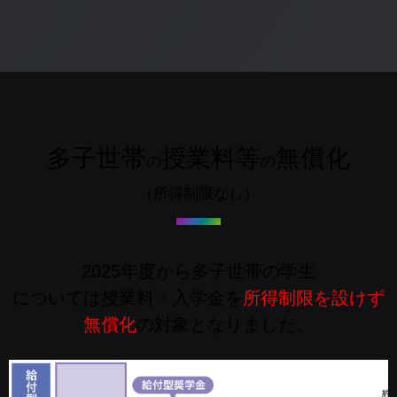
多子世帯
授業料等
無償化
の
の
（所得制限なし）
2025年度から多子世帯の学生
については
授業料・入学金を
所得制限を設けず
無償化
の対象となりました。