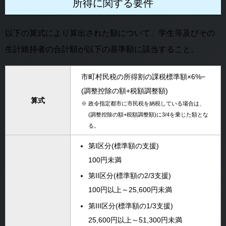
所得に関する要件
以下の算式により算出された額について、学生等及びその
生計維持者の合計額が以下の基準額に該当すること。
市町村民税の所得割の課税標準額×6%−
(調整控除の額+税額調整額)
算式
※
政令指定都市に市民税を納税している場合は、
(調整控除の額+税額調整額)に3/4を乗じた額とな
る。
第I区分(標準額の支援)
100円未満
第II区分(標準額の2/3支援)
100円以上～25,600円未満
第III区分(標準額の1/3支援)
25,600円以上～51,300円未満