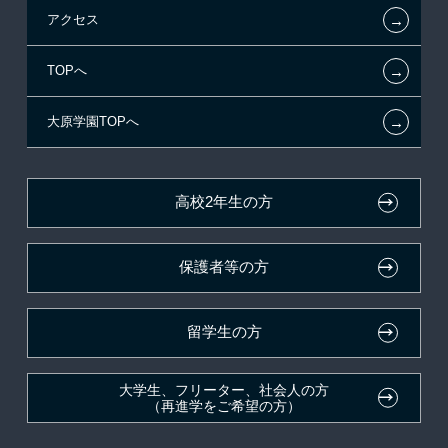
←
アクセス
提携教育ローン
指定校推薦入学
施設・研修所
お知らせ・新着情報
←
TOPへ
新聞奨学生
指定校自己推薦入学
学生寮・マンションのご案内
採用ご担当の方
←
大原学園TOPへ
試験による特待生制度
特別推薦入学
大原の資格サポート制度
資格・クラブ活動による特待生制度
推薦入学
大原学園グループ案内
高校2年生の方
ボランティア・クラブ・
生徒会活動推薦入学
保護者等の方
自己推薦入学
在校生・卒業生紹介推薦入学
留学生の方
大学生・短期大学生特別入学
大学生、フリーター、社会人の方
（再進学をご希望の方）
学費