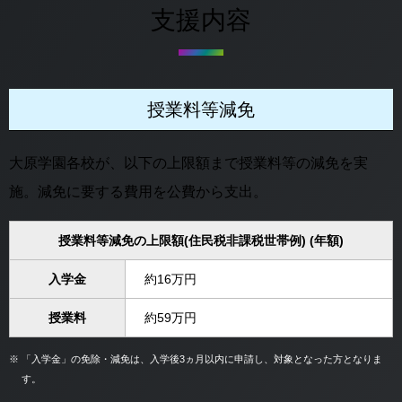
支援内容
授業料等減免
大原学園各校が、以下の上限額まで授業料等の減免を実
施。減免に要する費用を公費から支出。
授業料等減免の上限額(住民税非課税世帯例) (年額)
入学金
約16万円
授業料
約59万円
※
「入学金」の免除・減免は、入学後3ヵ月以内に申請し、対象となった方となりま
す。