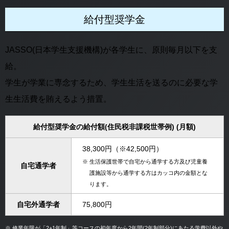
給付型奨学金
JASSO(日本学生支援機構)が各学生に、原則毎月以下を支
給。
学生が学業に専念するため、学生生活を送るのに必要な学
生生活費を賄えるよう措置。
給付型奨学金の給付額(住民税非課税世帯例) (月額)
38,300円（※42,500円）
※
生活保護世帯で自宅から通学する方及び児童養
自宅通学者
護施設等から通学する方はカッコ内の金額とな
ります。
自宅外通学者
75,800円
※
修業年限が「2+1年制」等コースの初年度から2年間(2年制部分)にあたる学費以外や