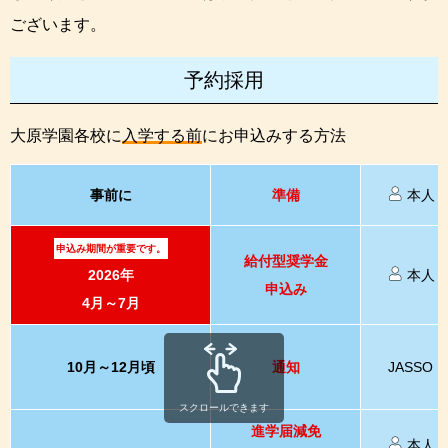
ございます。
予約採用
大原学園各校に
入学する前
にお申込みする方法
事前に
準備
本人
申込み期間が重要です。
給付型奨学金
2026年
本人
申込み
4月～7月
10月～12月頃
通知
JASSO
スクロールできます
進学届減免
本人