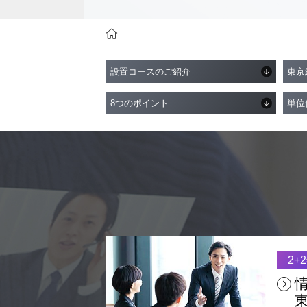
学科・コース紹介
東京経営大学 学士取得コ
設置コースのご紹介
東京
8つのポイント
単位
2+
情