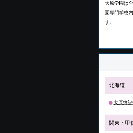
大原学園は
園専門学校
す。
北海道
大原簿記
関東・甲