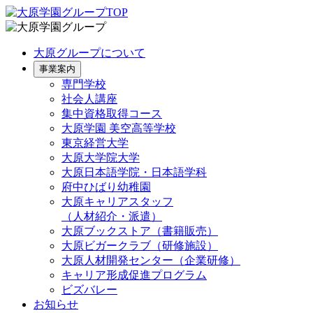
大原グループについて
事業案内
専門学校
社会人講座
集中資格取得コース
大原学園 美空高等学校
東京経営大学
大原大学院大学
大原日本語学院・日本語学科
府中ひばり幼稚園
大原キャリアスタッフ
（人材紹介・派遣）
大原ブックストア（書籍販売）
大原ビガークラブ（研修施設）
大原人材開発センター（企業研修）
キャリア形成促進プログラム
ビズバレー
お知らせ