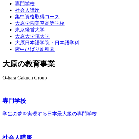
専門学校
社会人講座
集中資格取得
コース
大原学園
美空高等学校
東京経営大学
大原大学院大学
大原日本語学院・
日本語学科
府中ひばり
幼稚園
大原の教育事業
O-hara Gakuen Group
専門学校
学生の夢を実現する
日本最大級の専門学校
社会人講座