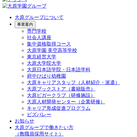
大原グループについて
事業案内
専門学校
社会人講座
集中資格取得コース
大原学園 美空高等学校
東京経営大学
大原大学院大学
大原日本語学院・日本語学科
府中ひばり幼稚園
大原キャリアスタッフ（人材紹介・派遣）
大原ブックストア（書籍販売）
大原ビガークラブ（研修施設）
大原人材開発センター（企業研修）
キャリア形成促進プログラム
ビズバレー
お知らせ
大原グループで働きたい方
（教職員採用サイト）