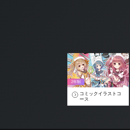
2年制
コミックイラスト
コ
ース