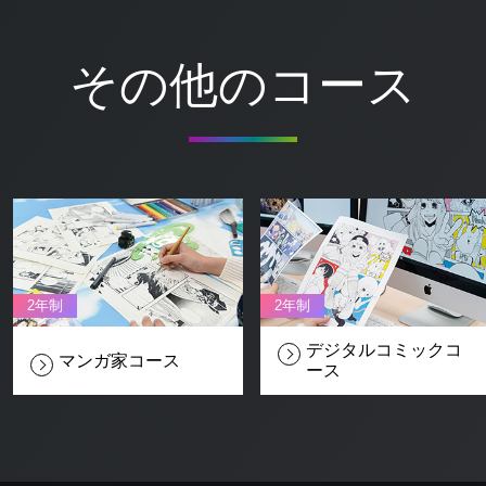
その他のコース
2年制
2年制
デジタルコミック
コ
マンガ家
コース
ース