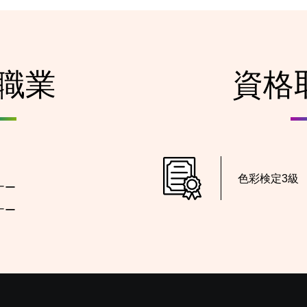
職業
資格
色彩検定3級
ナー
ナー