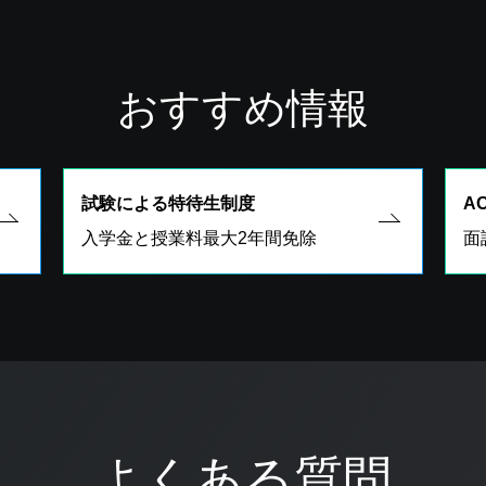
おすすめ情報
試験による特待生制度
A
入学金と授業料最大2年間免除
面
よくある質問