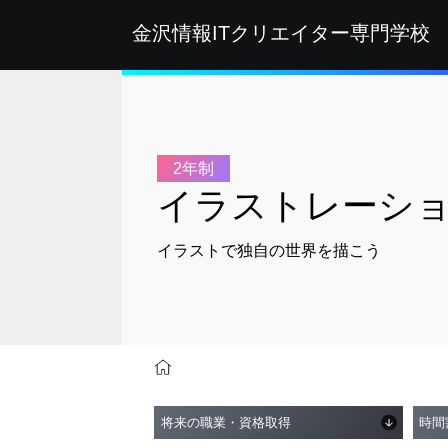
金沢情報ITクリエイター
専門学校
2年制
イラストレーシ
イラストで独自の世界を描こう
学科・コース紹介
マンガ・イラスト系
イ
将来の職業・資格取得
時間