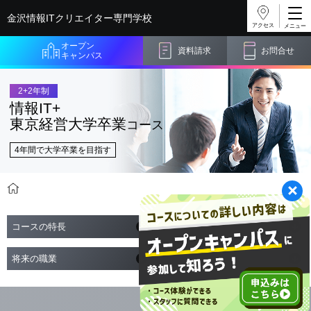
金沢情報ITクリエイター
専門学校
アクセス
オープン
資料請求
お問合せ
キャンパス
2+2年制
情報IT+
東京経営大学卒業
コース
4年間で大学卒業を目指す
学科・コース紹介
東京経営大学 学士取得コース
情報IT+東京経営大
コースの特長
モデルプラン
将来の職業
卒業までの流れ