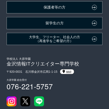
保護者等の方
デザインコンクール＆マンガコンクール特待生制度
入学前のお勧め学習システム
東京経営大学への3年次編入学
留学生の方
大学・短大・公務員併願制度
大学生、フリーター、社会人の方
（再進学をご希望の方）
親族紹介制度
学校法人 大原学園
金沢情報ITクリエイター専門学校
〒920-0031 石川県金沢市広岡1-1-15
MAP
大原学園 総合受付
076-221-5757