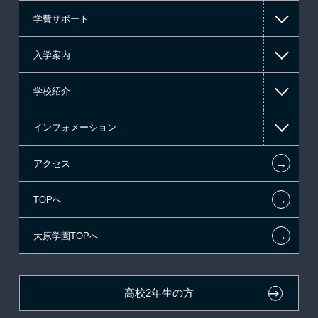
学費サポート
ゲーム・CG・デザイン系
入学案内
マンガ・イラスト系
高等教育の修学支援新制度
学校紹介
東京経営大学 学士取得コース
日本学生支援機構の奨学金
一般入学
インフォメーション
日本政策金融公庫（国の教育ローン）
AO入学制度
在校生からあなたへ
←
アクセス
提携教育ローン
特別推薦入学
夢を叶えた先輩たち
お知らせ・新着情報
←
TOPへ
専門実践教育訓練給付金制度
推薦入学
施設・研修所
在校生へのお知らせ
ボランティア・クラブ・
←
大原学園TOPへ
試験による特待生制度
学生寮・マンションのご案内
各種証明書の発行ご希望の方
生徒会活動推薦入学
取得資格による特待生制度
自己推薦入学
大原の資格サポート制度
卒業生の方（2019年3月以降の卒業生）
高校2年生の方
クラブ特待生制度
学費
大原学園グループ案内
採用ご担当の方