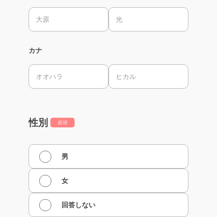
カナ
性別
必須
男
女
回答しない