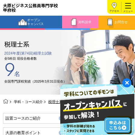
大原ビジネス公務員専門学校
甲府校
アクセス
オープン
資料請求
お問合せ
キャンパス
税理士系
2024年度(第74回)税理士試験
全5科目 現役合格者数
9
名
全国専門課程実績（2025年3月31日現在）
学科・コース紹介
税理士系
設置コースのご紹介
就職・資格の合格実績
大原の教育ポイント
万全の就職サポート体制