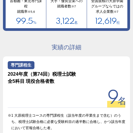
首都圏・東北専門課
大手・優良企業への
全国規模の大原学園
程
就職者数
グループならではの
※7
就職率
求人企業数
※5,6
※7
99.5
3,122
12,619
%
名
社
実績の詳細
専門課程生
2024年度（第74回）税理士試験
全5科目 現役合格者数
9
名
※1 大原税理士コースの専門課程生（該当年度の卒業生まで含む）のう
ち、税理士試験合格に必要な受験科目の過半数に合格し、かつ該当年度
において官報合格した者。