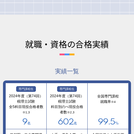
就職・資格の合格実績
実績一覧
専門課程生
専門課程生
2024年度（第74回）
2024年度（第74回）
全国専門課程
税理士試験
税理士試験
就職率
※4
全5科目現役合格者数
科目別のべ現役合格
者数
※1,3
※2,3
9
602
99.5
名
名
%