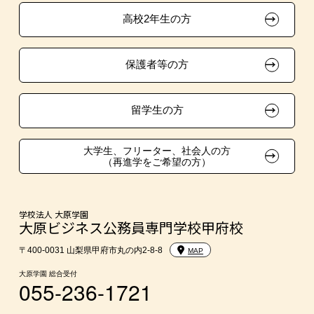
高校2年生の方
ボランティア・クラブ・
大原学園グループ案内
採用ご担当の方
生徒会活動推薦入学
保護者等の方
自己推薦入学
在校生・卒業生紹介推薦入学
留学生の方
大学生・短期大学生特別入学
大学生、フリーター、社会人の方
（再進学をご希望の方）
学費
東京経営大学への3年次編入学
学校法人 大原学園
大原ビジネス公務員専門学校甲府校
入学前のお勧め学習システム
〒400-0031 山梨県甲府市丸の内2-8-8
MAP
大原学園 総合受付
055-236-1721
大学・短期大学・公務員併願制度