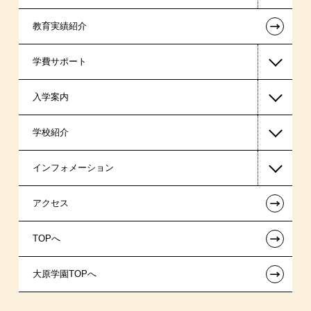
←
教育実績紹介
国家公務員・地方公務員系
学費サポート
警察官・消防官系
入学案内
税理士系
高等教育の修学支援新制度
学校紹介
ビジネス系
日本学生支援機構の奨学金
一般入学
インフォメーション
東京経営大学 学士取得コース
国の教育ローン
AO入学
在校生からあなたへ
←
アクセス
提携教育ローン
指定校推薦入学
夢を叶えた先輩たち
お知らせ・新着情報
←
TOPへ
新聞奨学生
指定校自己推薦入学
施設・研修所
在校生へのお知らせ
←
大原学園TOPへ
試験による特待生制度
特別推薦入学
学生寮・マンションのご案内
各種証明書の発行ご希望の方
資格・クラブ活動による特待生制度
推薦入学
大原の資格サポート制度
卒業生の方（2019年3月以降の卒業生）