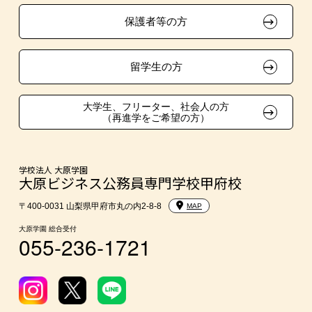
保護者等の方
自己推薦入学
在校生・卒業生紹介推薦入学
留学生の方
大学生・短期大学生特別入学
大学生、フリーター、社会人の方
（再進学をご希望の方）
学費
東京経営大学への3年次編入学
学校法人 大原学園
大原ビジネス公務員専門学校甲府校
入学前のお勧め学習システム
〒400-0031 山梨県甲府市丸の内2-8-8
MAP
大原学園 総合受付
055-236-1721
大学・短期大学・公務員併願制度