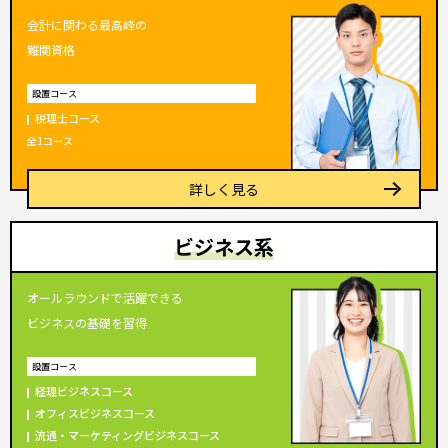
会計に関わる最高峰の
難関資格
設置コース
税理士
コース
全1コース
詳しく見る
ビジネス系
オールラウンドで活躍できる
ビジネスの基礎を習得
設置コース
経理ビジネス
コース
オフィスビジネス
コース
流通・マーケティングビジネス
コース