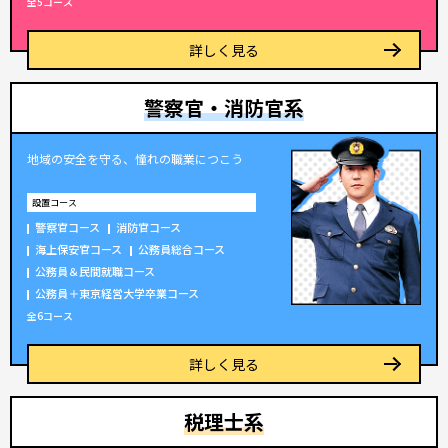
全5コース
詳しく見る
警察官・消防官系
地域の安全を守る、憧れの職業につこう
設置コース
警察官
コース
消防官
コース
海上保安官
コース
公務員総合
コース
公務員＆民間就職
コース
公務員＋東京経営大学卒業
コース
全6コース
詳しく見る
税理士系