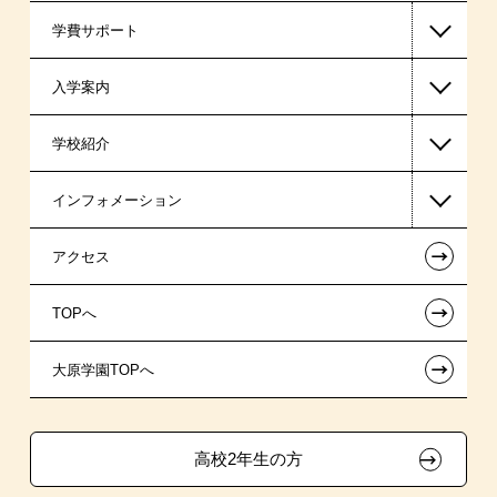
学費サポート
警察官・消防官系
入学案内
税理士系
高等教育の修学支援新制度
学校紹介
ビジネス系
日本学生支援機構の奨学金
一般入学
インフォメーション
東京経営大学 学士取得コース
国の教育ローン
AO入学
在校生からあなたへ
←
アクセス
提携教育ローン
指定校推薦入学
夢を叶えた先輩たち
お知らせ・新着情報
←
TOPへ
新聞奨学生
指定校自己推薦入学
施設・研修所
在校生へのお知らせ
←
大原学園TOPへ
試験による特待生制度
特別推薦入学
学生寮・マンションのご案内
各種証明書の発行ご希望の方
資格・クラブ活動による特待生制度
推薦入学
大原の資格サポート制度
卒業生の方（2019年3月以降の卒業生）
高校2年生の方
ボランティア・クラブ・
大原学園グループ案内
採用ご担当の方
生徒会活動推薦入学