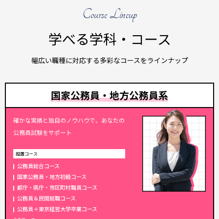
Course Lineup
学べる学科・コース
幅広い職種に対応する多彩なコースをラインナップ
国家公務員・地方公務員系
確かな実績と独自のノウハウで、あなたの
公務員試験をサポート
設置コース
公務員総合
コース
国家公務員・地方初級
コース
都庁・県庁・市区町村職員
コース
公務員＆民間就職
コース
公務員＋東京経営大学卒業
コース