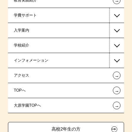
←
教育実績紹介
医療事務系
学費サポート
保育士・幼稚園教諭系
入学案内
スポーツ系
高等教育の修学支援新制度
学校紹介
日本学生支援機構の奨学金
一般入学
インフォメーション
国の教育ローン
指定校推薦入学
在校生からあなたへ
←
アクセス
提携教育ローン
特別推薦入学
夢を叶えた先輩たち
お知らせ・新着情報
←
TOPへ
保育士修学資金貸付制度
推薦入学
施設・研修所
在校生へのお知らせ
ボランティア・クラブ・
←
大原学園TOPへ
専門実践教育訓練給付金制度
学生寮・マンションのご案内
各種証明書の発行ご希望の方
生徒会活動推薦入学
試験による特待生制度
自己推薦入学
大原の資格サポート制度
卒業生の方（2019年3月以降の卒業生）
高校2年生の方