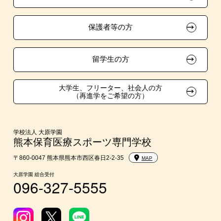
資格・クラブ活動による特待生制度
在校生・卒業生紹介推薦入学
大原学園グループ案内
採用ご担当の方
保護者等の方
大学生・短期大学生特別入学
学費
留学生の方
東京経営大学への3年次編入学
大学生、フリーター、社会人の方
（再進学をご希望の方）
短期大学との併修
入学前Web通信講座
学校法人 大原学園
熊本保育医療スポーツ専門学校
大学・短期大学・公務員併願制度
〒860-0047 熊本県熊本市西区春日2-2-35
MAP
大原学園 総合受付
096-327-5555