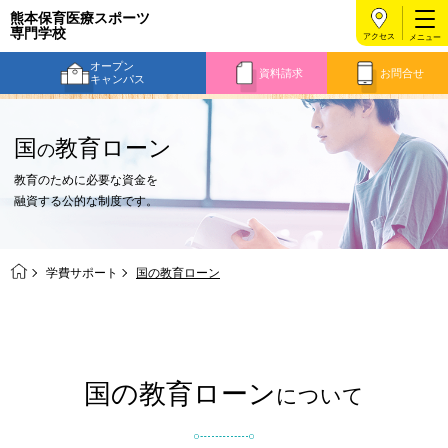
熊本保育医療スポーツ
専門学校
アクセス
オープン
資料請求
お問合せ
キャンパス
国
教育ローン
の
教育のために必要な資金を
融資する公的な制度です。
学費サポート
国の教育ローン
国の教育ローン
について