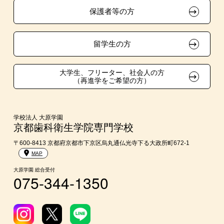
保護者等の方
クラブ特待生制度
学費
吹奏楽部による特待生制度
大学・短大・公務員併願制度
留学生の方
親族紹介制度
大学生、フリーター、社会人の方
（再進学をご希望の方）
学校法人 大原学園
京都歯科衛生学院専門学校
〒600-8413 京都府京都市下京区烏丸通仏光寺下る大政所町672-1
MAP
大原学園 総合受付
075-344-1350