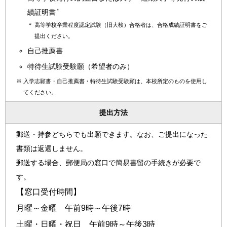
＊
績証明書
＊
高等学校卒業程度認定試験（旧大検）合格者は、合格成績証明書をご
提出ください。
自己推薦書
特待生試験受験願（希望者のみ）
※
入学志願書・自己推薦書・特待生試験受験願は、本校所定のものを使用し
てください。
提出方法
郵送・持参どちらでも出願できます。なお、ご提出になった
書類は返還しません。
郵送する場合、郵便局の窓口で簡易書留の手続きが必要で
す。
【窓口受付時間】
月曜～金曜 午前9時～午後7時
土曜・日曜・祝日 午前9時～午後3時