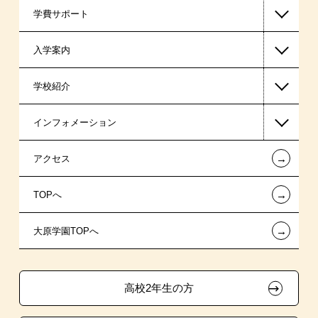
学費サポート
入学案内
高等教育の修学支援新制度
学校紹介
日本学生支援機構の奨学金
一般入学
インフォメーション
日本政策金融公庫（国の教育ローン）
AO入学制度
在校生からあなたへ
←
アクセス
提携教育ローン
指定校推薦入学
夢を叶えた先輩たち
お知らせ・新着情報
←
TOPへ
新聞奨学生
特別推薦入学
施設・研修所
在校生へのお知らせ
←
大原学園TOPへ
試験による特待生制度
推薦入学
学生寮・マンションのご案内
各種証明書の発行ご希望の方
ボランティア・クラブ・
面接のみによる特待生制度
大原の資格サポート制度
卒業生の方（2019年3月以降の卒業生）
生徒会活動推薦入学
高校2年生の方
取得資格による特待生制度
自己推薦入学
大原学園グループ案内
採用ご担当の方