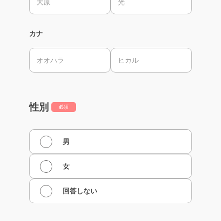
カナ
性別
必須
男
女
回答しない