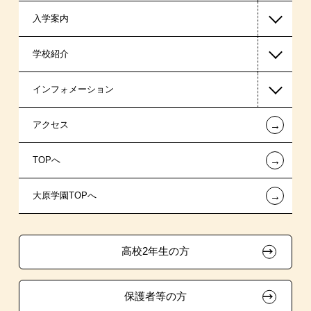
入学案内
ビジネス系
高等教育の修学支援新制度
学校紹介
医療事務系
日本学生支援機構の奨学金
一般入学
インフォメーション
国の教育ローン
AO入学
在校生からあなたへ
←
アクセス
提携教育ローン
指定校推薦入学
夢を叶えた先輩たち
お知らせ・新着情報
←
TOPへ
新聞奨学生
指定校自己推薦入学
施設・研修所
在校生へのお知らせ
←
大原学園TOPへ
試験による特待生制度
特別推薦入学
学生マンションのご案内
各種証明書の発行ご希望の方
資格・クラブ活動による特待生制度
推薦入学
大原の資格サポート制度
卒業生の方（2019年3月以降の卒業生）
高校2年生の方
ボランティア・クラブ・
大原学園グループ案内
採用ご担当の方
生徒会活動推薦入学
保護者等の方
自己推薦入学