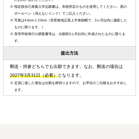
※
指定校自己推薦入学志願書は、本校所定のものを使用してください。黒の
ボールペン（消えないインク）でご記入ください。
※
写真は4.0cm x 3.0cm（背景無地正面上半身脱帽で、3ヵ月以内に撮影した
ものに限ります。）
※
高等学校発行の調査書等は、出願前3ヵ月以内に作成されたものに限りま
す。
提出方法
郵送・持参どちらでも出願できます。なお、郵送の場合は
2027年3月31日（必着）
となります。
※
定員に達した場合は出願を締切りますので、お早目のご出願をおすすめし
ます。