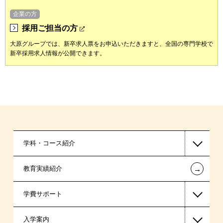
企業の方
採用ご担当の方
大原グループでは、新卒求人票をお申込いただきますと、全国の専門学校で
新卒採用求人情報が公開できます。
学科・コース紹介
←
教育実績紹介
国家公務員・地方公務員系
学費サポート
警察官・消防官系
入学案内
ビジネス系
高等教育の修学支援新制度