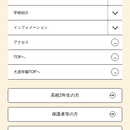
学校紹介
医療事務系
日本学生支援機構の奨学金
一般入学
インフォメーション
国の教育ローン
AO入学
在校生からあなたへ
←
アクセス
提携教育ローン
指定校推薦入学
夢を叶えた先輩たち
お知らせ・新着情報
←
TOPへ
新聞奨学生
指定校自己推薦入学
施設・研修所
在校生へのお知らせ
←
大原学園TOPへ
試験による特待生制度
特別推薦入学
学生マンションのご案内
各種証明書の発行ご希望の方
資格・クラブ活動による特待生制度
推薦入学
大原の資格サポート制度
卒業生の方（2019年3月以降の卒業生）
高校2年生の方
ボランティア・クラブ・
大原学園グループ案内
採用ご担当の方
生徒会活動推薦入学
保護者等の方
自己推薦入学