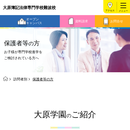
大原簿記法律専門学校難波校
アクセス
オープン
資料請求
お問合せ
キャンパス
保護者等
方
の
お子様が専門学校進学を
ご検討されている方へ
訪問者別
保護者等の方
大原学園
ご紹介
の