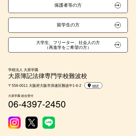
保護者等の方
吹奏楽部による特待生制度
学費
東京経営大学への3年次編入学
留学生の方
大学・短大・公務員併願制度
大学生、フリーター、社会人の方
（再進学をご希望の方）
親族紹介制度
2ヵ月簿記1級チャレンジクラス制度
学校法人 大原学園
大原簿記法律専門学校難波校
〒556-0011 大阪府大阪市浪速区難波中1-6-2
MAP
大原学園 総合受付
06-4397-2450