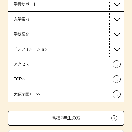
学費サポート
警察官・消防官系
入学案内
公認会計士・税理士系
高等教育の修学支援新制度
学校紹介
ビジネス系
日本学生支援機構の奨学金
一般入学
インフォメーション
東京経営大学 学士取得コース
日本政策金融公庫（国の教育ローン）
AO入学制度
在校生からあなたへ
←
アクセス
提携教育ローン
指定校推薦入学
夢を叶えた先輩たち
お知らせ・新着情報
←
TOPへ
新聞奨学生
特別推薦入学
施設・研修所
在校生へのお知らせ
←
大原学園TOPへ
試験による特待生制度
推薦入学
学生寮・マンションのご案内
各種証明書の発行ご希望の方
ボランティア・クラブ・
取得資格による特待生制度
大原の資格サポート制度
卒業生の方（2019年3月以降の卒業生）
生徒会活動推薦入学
高校2年生の方
クラブ特待生制度
自己推薦入学
大原学園グループ案内
採用ご担当の方