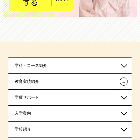
学科・コース紹介
←
教育実績紹介
医療事務系
学費サポート
入学案内
高等教育の修学支援新制度
学校紹介
日本学生支援機構の奨学金
一般入学