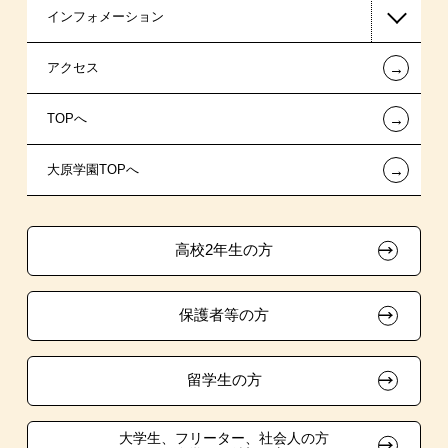
インフォメーション
日本政策金融公庫の教育ローン
AO入学制度
在校生からあなたへ
←
アクセス
金融機関教育ローン
指定校特待生入学
夢を叶えた先輩たち
お知らせ・新着情報
←
TOPへ
信販系教育ローン
指定校推薦入学
施設・研修所
在校生へのお知らせ
←
大原学園TOPへ
各種奨学金制度・貸付制度
指定校自己推薦入学
学生寮・マンションのご案内
各種証明書の発行ご希望の方
その他の学費サポート
特別推薦入学
大原の資格サポート制度
卒業生の方（2019年3月以降の卒業生）
高校2年生の方
チャレンジ特待生試験制度
推薦入学
大原学園グループ案内
採用ご担当の方
保護者等の方
試験による特待生制度
自己推薦入学
資格・クラブ活動による特待生制度
大学生・短期大学生特別入学
留学生の方
学費
大学生、フリーター、社会人の方