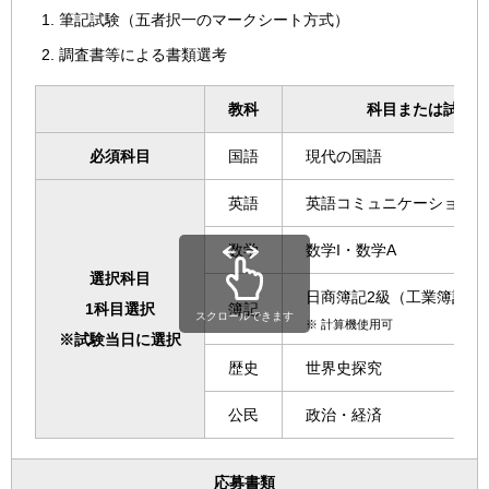
筆記試験（五者択一のマークシート方式）
調査書等による書類選考
教科
科目または試験内
必須科目
国語
現代の国語
英語
英語コミュニケーション、
数学
数学I・数学A
選択科目
日商簿記2級（工業簿記を
1科目選択
簿記
スクロールできます
※
計算機使用可
※試験当日に選択
歴史
世界史探究
公民
政治・経済
応募書類