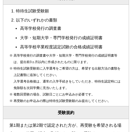
特待生試験受験願
以下のいずれかの書類
高等学校発行の調査書
大学・短期大学・専門学校発行の成績証明書
高等学校卒業程度認定試験の合格成績証明書
※
高等学校発行の調査書や大学・短期大学・専門学校発行の成績証明書等
は、提出前3ヵ月以内に作成されたものに限ります。
※
特待生試験受験前に入学選考をご希望の方は、希望する出願方法の書類を
上記書類に追加してください。
入学選考合格後は、通常の入学手続きをしていただき、特待生認定時には
免除額を次回学費に充当いたします。
※
複数回受験の場合、試験日ごとにお申込みが必要です。
※
再受験のお申込みの際は特待生試験受験願のみ提出してください。
受験規約
第1期または第2期で認定された方が、再受験を希望される場