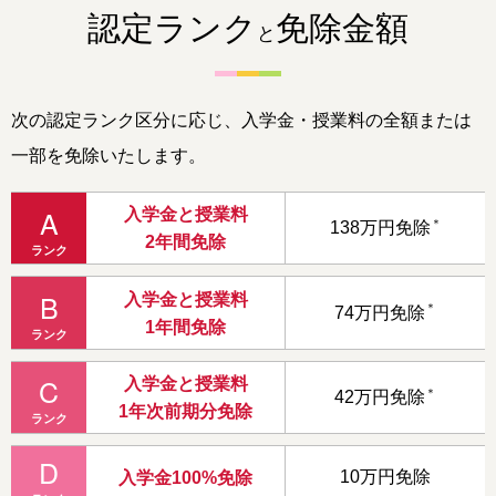
認定ランク
免除金額
と
次の認定ランク区分に応じ、入学金・授業料の全額または
一部を免除いたします。
A
入学金と授業料
＊
138万円免除
2年間免除
ランク
B
入学金と授業料
＊
74万円免除
1年間免除
ランク
C
入学金と授業料
＊
42万円免除
1年次前期分免除
ランク
D
10万円免除
入学金100%免除