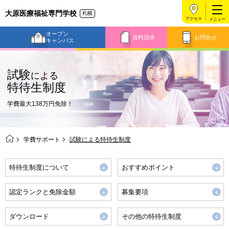
大原医療福祉専門学校
札幌
アクセス
オープン
資料請求
お問合せ
キャンパス
試験
による
特待生制度
学費最大138万円免除！
学費サポート
試験による特待生制度
特待生制度について
おすすめポイント
認定ランクと免除金額
募集要項
ダウンロード
その他の特待生制度