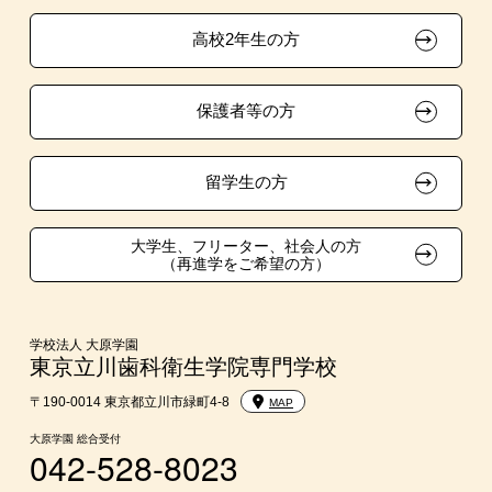
資格・クラブ活動による特待生制度
推薦入学
大原の資格サポート制度
卒業生の方（2019年3月以降の卒業生）
高校2年生の方
ボランティア・クラブ・
大原学園グループ案内
採用ご担当の方
生徒会活動推薦入学
保護者等の方
自己推薦入学
在校生・卒業生紹介推薦入学
留学生の方
大学生・短期大学生特別入学
大学生、フリーター、社会人の方
（再進学をご希望の方）
学費
入学前のお勧め学習システム
学校法人 大原学園
東京立川歯科衛生学院専門学校
大学・短期大学・公務員併願制度
〒190-0014 東京都立川市緑町4-8
MAP
大原学園 総合受付
042-528-8023