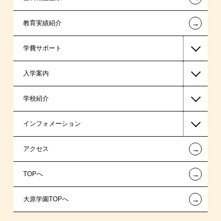
←
教育実績紹介
学費サポート
入学案内
高等教育の修学支援新制度
学校紹介
日本学生支援機構の奨学金
一般入学
インフォメーション
国の教育ローン
AO入学
在校生からあなたへ
←
アクセス
提携教育ローン
指定校推薦入学
夢を叶えた先輩たち
お知らせ・新着情報
←
TOPへ
新聞奨学生
指定校自己推薦入学
施設・研修所
在校生へのお知らせ
←
大原学園TOPへ
試験による特待生制度
特別推薦入学
学生寮・マンションのご案内
各種証明書の発行ご希望の方