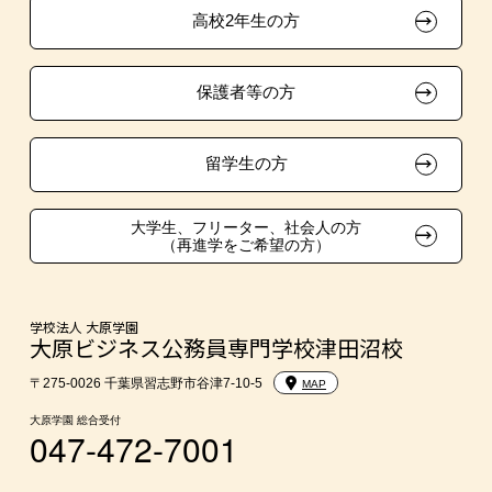
高校2年生の方
ボランティア・クラブ・
大原学園グループ案内
採用ご担当の方
生徒会活動推薦入学
保護者等の方
自己推薦入学
在校生・卒業生紹介推薦入学
留学生の方
大学生・短期大学生特別入学
大学生、フリーター、社会人の方
（再進学をご希望の方）
学費
入学前のお勧め学習システム
学校法人 大原学園
大原ビジネス公務員専門学校津田沼校
大学・短期大学・公務員併願制度
〒275-0026 千葉県習志野市谷津7-10-5
MAP
大原学園 総合受付
047-472-7001