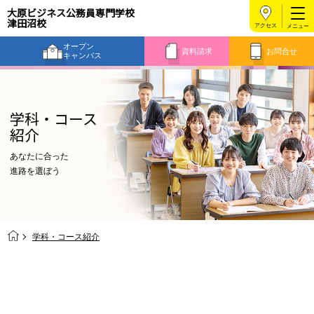
大原ビジネス公務員専門学校
津田沼校
アクセス
オープン
資料請求
お問合せ
キャンパス
学科・コース
紹介
あなたに合った
進路を選ぼう
学科・コース紹介