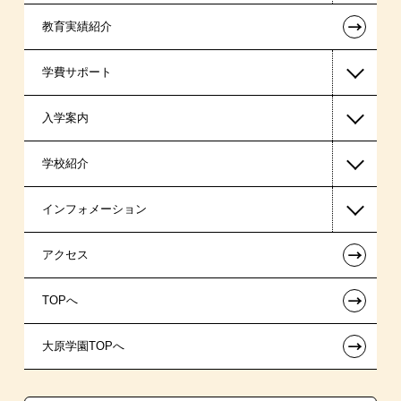
←
教育実績紹介
国家公務員・地方公務員系
学費サポート
警察官・消防官系
入学案内
高等教育の修学支援新制度
学校紹介
日本学生支援機構の奨学金
一般入学
インフォメーション
国の教育ローン
AO入学
在校生からあなたへ
←
アクセス
提携教育ローン
指定校推薦入学
夢を叶えた先輩たち
お知らせ・新着情報
←
TOPへ
新聞奨学生
指定校自己推薦入学
施設・研修所
在校生へのお知らせ
←
大原学園TOPへ
試験による特待生制度
特別推薦入学
学生寮・マンションのご案内
各種証明書の発行ご希望の方
資格・クラブ活動による特待生制度
推薦入学
大原の資格サポート制度
卒業生の方（2019年3月以降の卒業生）