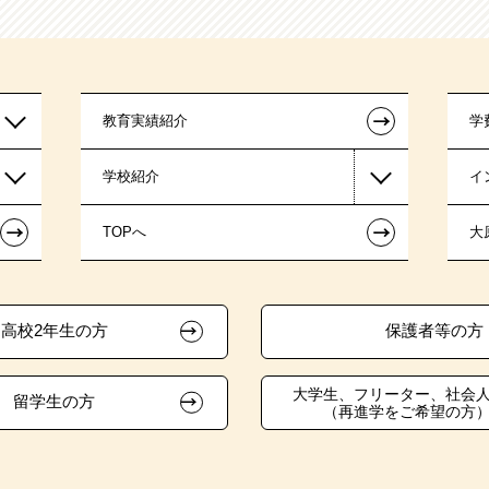
←
教育実績紹介
学
学校紹介
イ
←
←
TOPへ
大
高校2年生の方
保護者等の方
大学生、フリーター、社会
留学生の方
（再進学をご希望の方