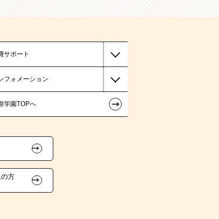
費サポート
ンフォメーション
←
原学園TOPへ
人の方
）