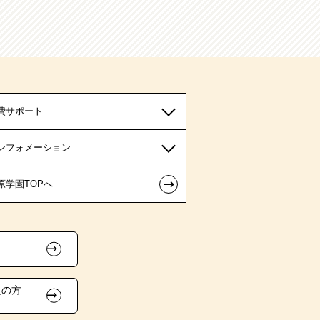
費サポート
ンフォメーション
←
原学園TOPへ
人の方
）