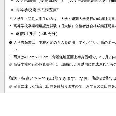
入学志願書（要写真貼付）（入学志願書裏面の紹介欄
高等学校発行の調査書*
＊
大学生・短期大学生の方は、大学・短期大学発行の成績証明書
＊
高等学校卒業程度認定試験（旧大検）合格者は合格成績証明書
返信用切手（530円分）
※
入学志願書は、本校所定のものを使用してください。黒のボー
い。
※
写真は4.0cm x 3.0cm（背景無地正面上半身脱帽で、3ヵ
※
高等学校発行の調査書等は、出願前3ヵ月以内に作成されたも
郵送・持参どちらでも出願できます。なお、郵送の場合
※
定員に達した場合は出願を締切りますので、お早目のご出願を