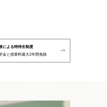
験による特待生制度
学金と授業料最大2年間免除