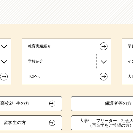
←
教育実績紹介
学
学校紹介
イ
←
←
TOPへ
大
高校2年生の方
保護者等の方
大学生、フリーター、社会
留学生の方
（再進学をご希望の方