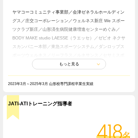
ヤマコーコミュニティ事業部／会津ゼネラルホールディン
グス／庄交コーポレーション／ウェルネス新庄 We スポー
ツクラブ新庄／山形済生病院健康増進センターめぐみ／
BODY MAKE studio LAESSE（ラエッセ）／ゼビオ ネクサ
スカンパニー本部／東急スポーツシステム／ダンロップス
ポーツウェルネス／リーフラス／ルネサンス／セサミスポ
ーツクラブ／野村不動産ライフ＆スポーツ／グラン・スポ
ール／FEEL CONNECTION／幼児活動研究会／こども体
育研究所／井上メンズカーブス／蔵王ライザワールド／吾
2023年3月～2025年3月 山形校専門課程卒業生実績
妻スポーツ／カスカワスポーツ
他多数
JATI-ATIトレーニング指導者
このほか、就職活動時の学生の希望や適性によって、
一般企業への就職もしっかりサポート。販売・接客・
418
営業職などを中心に、メーカーやサービス業界など多
名