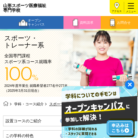
山形スポーツ医療福祉
専門学校
アクセス
オープン
資料請求
お問合せ
キャンパス
スポーツ・
トレーナー系
全国専門課程
スポーツ系コース就職率
100
%
2024年度卒業生 就職希望者277名中277名
（2025年3月31日現在）
学科・コース紹介
スポーツ・トレーナー系
設置コースのご紹介
就職・資格合格実績
この学科の特色
ジョブナビゲーション