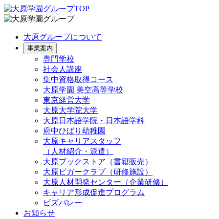
大原グループについて
事業案内
専門学校
社会人講座
集中資格取得コース
大原学園 美空高等学校
東京経営大学
大原大学院大学
大原日本語学院・日本語学科
府中ひばり幼稚園
大原キャリアスタッフ
（人材紹介・派遣）
大原ブックストア（書籍販売）
大原ビガークラブ（研修施設）
大原人材開発センター（企業研修）
キャリア形成促進プログラム
ビズバレー
お知らせ