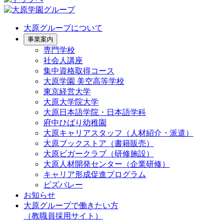
大原グループについて
事業案内
専門学校
社会人講座
集中資格取得コース
大原学園 美空高等学校
東京経営大学
大原大学院大学
大原日本語学院・日本語学科
府中ひばり幼稚園
大原キャリアスタッフ（人材紹介・派遣）
大原ブックストア（書籍販売）
大原ビガークラブ（研修施設）
大原人材開発センター（企業研修）
キャリア形成促進プログラム
ビズバレー
お知らせ
大原グループで働きたい方
（教職員採用サイト）