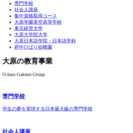
専門学校
社会人講座
集中資格取得
コース
大原学園
美空高等学校
東京経営大学
大原大学院大学
大原日本語学院・
日本語学科
府中ひばり
幼稚園
大原の教育事業
O-hara Gakuen Group
専門学校
学生の夢を実現する
日本最大級の専門学校
社会人講座