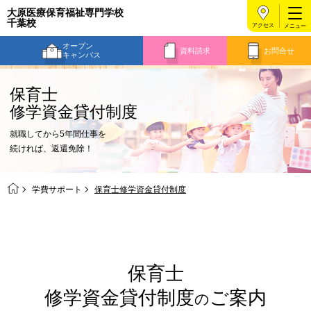
大原医療保育福祉専門学校
千葉校
アクセス
オープン
資料請求
お問合せ
キャンパス
保育士
修学資金貸付制度
就職してから5年間仕事を
続ければ、返還免除！
学費サポート
保育士修学資金貸付制度
保育士
修学資金貸付制度
ご案内
の