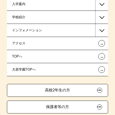
入学案内
介護福祉系
高等教育の修学支援新制度
学校紹介
日本学生支援機構の奨学金
一般入学
インフォメーション
国の教育ローン
AO入学
在校生からあなたへ
←
アクセス
提携教育ローン
指定校推薦入学
夢を叶えた先輩たち
お知らせ・新着情報
←
TOPへ
新聞奨学生
指定校自己推薦入学
施設・研修所
在校生へのお知らせ
←
大原学園TOPへ
保育士修学資金貸付制度
特別推薦入学
学生寮・マンションのご案内
各種証明書の発行ご希望の方
介護福祉士等修学資金貸付制度
推薦入学
大原の資格サポート制度
卒業生の方（2019年3月以降の卒業生）
高校2年生の方
ボランティア・クラブ・
試験による特待生制度
大原学園グループ案内
採用ご担当の方
生徒会活動推薦入学
保護者等の方
資格・クラブ活動による特待生制度
自己推薦入学