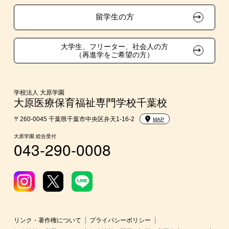
在校生・卒業生紹介推薦入学
留学生の方
大学生・短期大学生特別入学
大学生、フリーター、社会人の方
（再進学をご希望の方）
学費
短期大学との併修
学校法人 大原学園
大原医療保育福祉専門学校千葉校
入学前のお勧め学習システム
〒260-0045 千葉県千葉市中央区弁天1-16-2
MAP
大原学園 総合受付
043-290-0008
大学・短期大学・公務員併願制度
リンク・著作権について
プライバシーポリシー