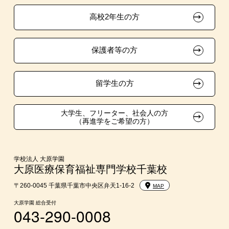
介護福祉士等修学資金貸付制度
推薦入学
大原の資格サポート制度
卒業生の方（2019年3月以降の卒業生）
高校2年生の方
ボランティア・クラブ・
試験による特待生制度
大原学園グループ案内
採用ご担当の方
生徒会活動推薦入学
保護者等の方
資格・クラブ活動による特待生制度
自己推薦入学
在校生・卒業生紹介推薦入学
留学生の方
大学生・短期大学生特別入学
大学生、フリーター、社会人の方
（再進学をご希望の方）
学費
短期大学との併修
学校法人 大原学園
大原医療保育福祉専門学校千葉校
入学前のお勧め学習システム
〒260-0045 千葉県千葉市中央区弁天1-16-2
MAP
大原学園 総合受付
043-290-0008
大学・短期大学・公務員併願制度