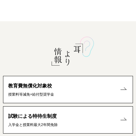
教育費無償化対象校
授業料等減免+給付型奨学金
試験による特待生制度
入学金と授業料最大2年間免除