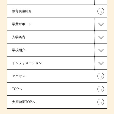
←
教育実績紹介
医療事務系
学費サポート
保育士・幼稚園教諭系
入学案内
介護福祉系
高等教育の修学支援新制度
学校紹介
日本学生支援機構の奨学金
一般入学
インフォメーション
国の教育ローン
AO入学
在校生からあなたへ
←
アクセス
提携教育ローン
指定校推薦入学
夢を叶えた先輩たち
お知らせ・新着情報
←
TOPへ
新聞奨学生
指定校自己推薦入学
施設・研修所
在校生へのお知らせ
←
大原学園TOPへ
保育士修学資金貸付制度
特別推薦入学
学生寮・マンションのご案内
各種証明書の発行ご希望の方