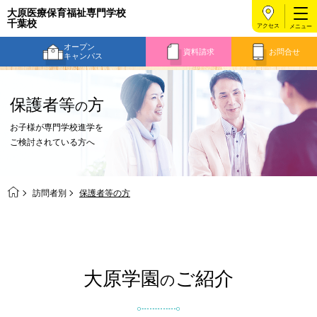
大原医療保育福祉専門学校
千葉校
アクセス
オープン
資料請求
お問合せ
キャンパス
保護者等
方
の
お子様が専門学校進学を
ご検討されている方へ
訪問者別
保護者等の方
大原学園
ご紹介
の