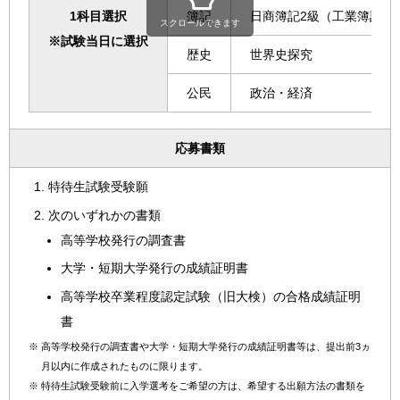
1科目選択
簿記
日商簿記2級（工業簿記を
スクロールできます
※試験当日に選択
歴史
世界史探究
公民
政治・経済
応募書類
特待生試験受験願
次のいずれかの書類
高等学校発行の調査書
大学・短期大学発行の成績証明書
高等学校卒業程度認定試験（旧大検）の合格成績証明
書
※
高等学校発行の調査書や大学・短期大学発行の成績証明書等は、提出前3ヵ
月以内に作成されたものに限ります。
※
特待生試験受験前に入学選考をご希望の方は、希望する出願方法の書類を