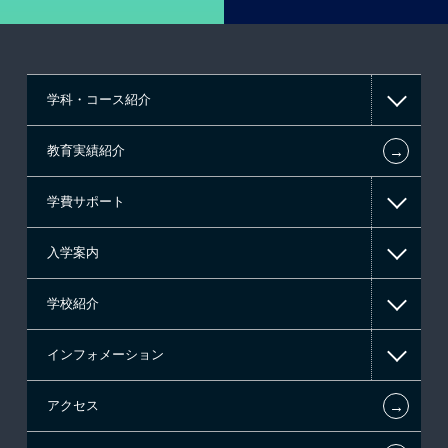
学科・コース紹介
←
教育実績紹介
情報IT系
学費サポート
ゲーム系
入学案内
高等教育の修学支援新制度
学校紹介
日本学生支援機構の奨学金
一般入学
インフォメーション
国の教育ローン
AO入学
在校生からあなたへ
←
アクセス
提携教育ローン
指定校推薦入学
施設・研修所
お知らせ・新着情報