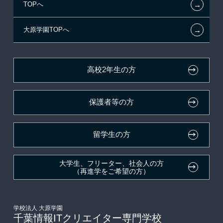
←
TOPへ
新聞奨学生
指定校自己推薦入学
学生寮・マンションのご案内
在校生へのお知らせ
←
大原学園TOPへ
試験による特待生制度
特別推薦入学
大原の資格サポート制度
各種証明書の発行ご希望の方
資格・クラブ活動による特待生制度
推薦入学
大原学園グループ案内
卒業生の方（2019年3月以降の卒業生）
高校2年生の方
ボランティア・クラブ・
採用ご担当の方
生徒会活動推薦入学
保護者等の方
自己推薦入学
在校生・卒業生紹介推薦入学
留学生の方
大学生・短期大学生特別入学
大学生、フリーター、社会人の方
（再進学をご希望の方）
学費
入学前のお勧め学習システム
学校法人 大原学園
千葉情報ITクリエイター専門学校