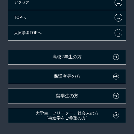
←
アクセス
提携教育ローン
指定校推薦入学
施設・研修所
お知らせ・新着情報
←
TOPへ
新聞奨学生
指定校自己推薦入学
学生寮・マンションのご案内
在校生へのお知らせ
←
大原学園TOPへ
試験による特待生制度
特別推薦入学
大原の資格サポート制度
各種証明書の発行ご希望の方
資格・クラブ活動による特待生制度
推薦入学
大原学園グループ案内
卒業生の方（2019年3月以降の卒業生）
高校2年生の方
ボランティア・クラブ・
採用ご担当の方
生徒会活動推薦入学
保護者等の方
自己推薦入学
在校生・卒業生紹介推薦入学
留学生の方
大学生・短期大学生特別入学
大学生、フリーター、社会人の方
（再進学をご希望の方）
学費