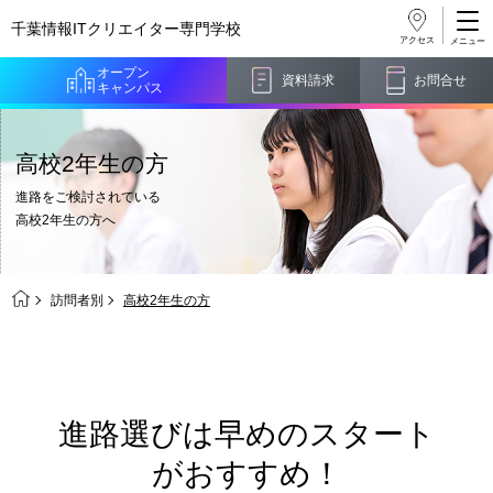
千葉情報ITクリエイター
専門学校
アクセス
オープン
資料請求
お問合せ
キャンパス
高校2年生の方
進路をご検討されている
高校2年生の方へ
訪問者別
高校2年生の方
進路選びは早めのスタート
がおすすめ！