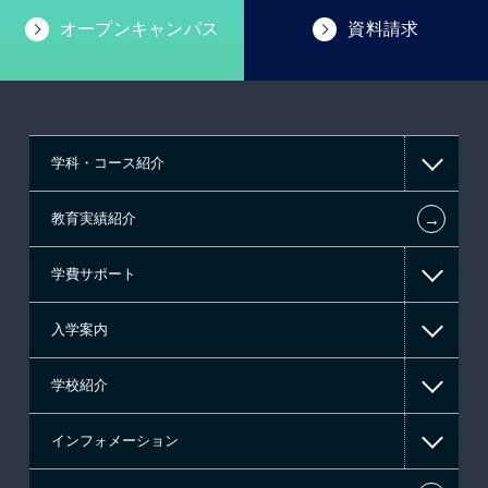
オープンキャンパス
資料請求
学科・コース紹介
←
教育実績紹介
情報IT系
学費サポート
ゲーム系
入学案内
高等教育の修学支援新制度
学校紹介
日本学生支援機構の奨学金
一般入学
インフォメーション
国の教育ローン
AO入学
在校生からあなたへ