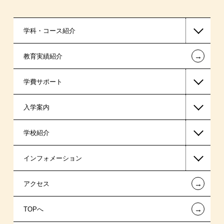
学科・コース紹介
←
教育実績紹介
医療事務系
学費サポート
保育士・幼稚園教諭系
入学案内
介護福祉系
高等教育の修学支援新制度
学校紹介
日本学生支援機構の奨学金
一般入学
インフォメーション
国の教育ローン
AO入学
在校生からあなたへ
←
アクセス
提携教育ローン
指定校推薦入学
夢を叶えた先輩たち
お知らせ・新着情報
←
TOPへ
保育士・介護福祉士修学資金貸付制度
特別推薦入学
施設・研修所
在校生へのお知らせ