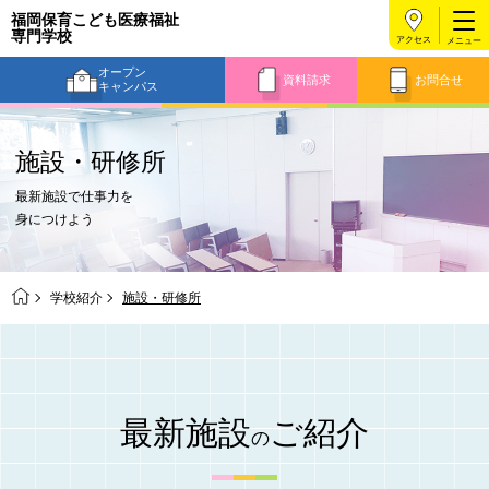
福岡保育こども医療福祉
専門学校
アクセス
オープン
資料請求
お問合せ
キャンパス
施設・研修所
最新施設で仕事力を
身につけよう
学校紹介
施設・研修所
最新施設
ご紹介
の