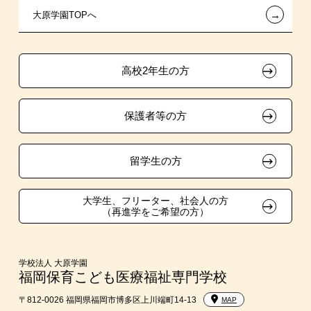
←
大原学園TOPへ
専門実践教育訓練給付金制度
推薦入学
学生寮・マンションのご案内
各種証明書の発行ご希望の方
ボランティア・クラブ・
試験による特待生制度
大原の資格サポート制度
卒業生の方（2019年3月以降の卒業生）
生徒会活動推薦入学
高校2年生の方
資格・クラブ活動による特待生制度
自己推薦入学
大原学園グループ案内
採用ご担当の方
保護者等の方
在校生・卒業生紹介推薦入学
大学生・短期大学生特別入学
留学生の方
学費
大学生、フリーター、社会人の方
（再進学をご希望の方）
短期大学との併修
入学前Web通信講座
学校法人 大原学園
福岡保育こども医療福祉専門学校
大学・短期大学・公務員併願制度
〒812-0026 福岡県福岡市博多区上川端町14-13
MAP