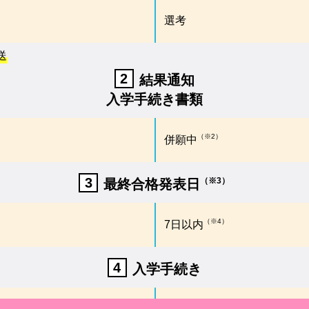
選考
送
2
結果通知
入学手続き書類
（※2）
併願中
3
（※3）
最終合格発表日
（※4）
7日以内
4
入学手続き