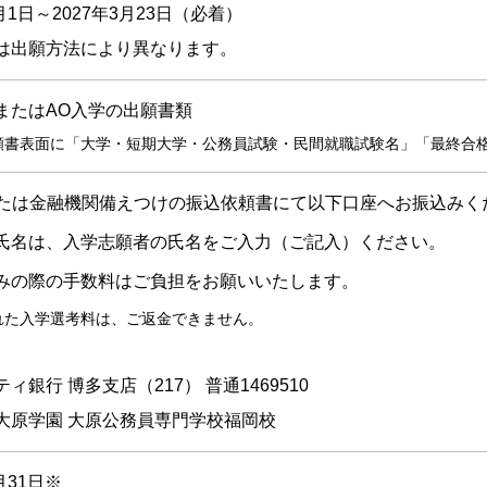
9月1日～2027年3月23日（必着）
は出願方法により異なります。
またはAO入学の出願書類
願書表面に「大学・短期大学・公務員試験・民間就職試験名」「最終合
または金融機関備えつけの振込依頼書にて以下口座へお振込みく
氏名は、入学志願者の氏名をご入力（ご記入）ください。
みの際の手数料はご負担をお願いいたします。
れた入学選考料は、ご返金できません。
】
ィ銀行 博多支店（217） 普通1469510
大原学園 大原公務員専門学校福岡校
月31日※