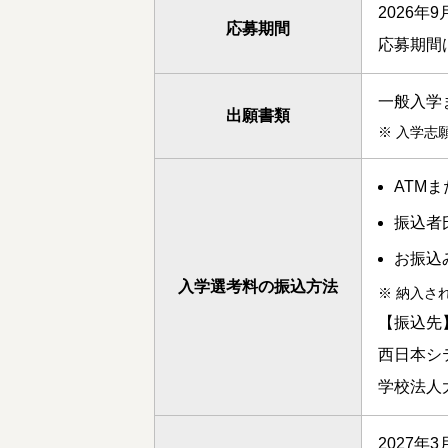
2026年
応募期間
応募期間
一般入学
出願書類
※
入学志
ATM
振込者
お振込
入学選考料の振込方法
※
納入さ
【振込先
西日本シテ
学校法人
2027年3