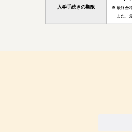
入学手続きの期限
※
最終合
また、最