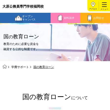
大原公務員専門学校福岡校
アクセス
オープン
資料請求
お問合せ
キャンパス
国
教育ローン
の
教育のために必要な資金を
融資する公的な制度です。
学費サポート
国の教育ローン
国の教育ローン
について