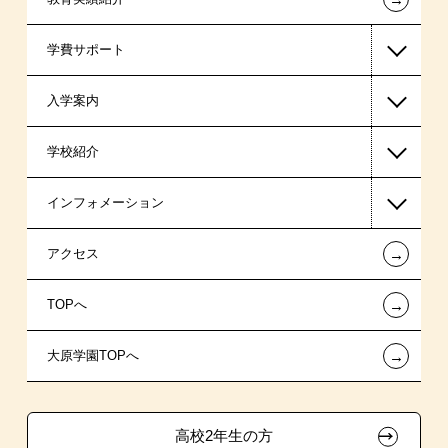
学費サポート
警察官・消防官系
入学案内
東京経営大学 学士取得コース
高等教育の修学支援新制度
学校紹介
高校生対象コース
日本学生支援機構の奨学金
一般入学
インフォメーション
国の教育ローン
AO入学
在校生からあなたへ
←
アクセス
提携教育ローン
指定校推薦入学
夢を叶えた先輩たち
お知らせ・新着情報
←
TOPへ
試験による特待生制度
特別推薦入学
施設・研修所
在校生へのお知らせ
←
大原学園TOPへ
資格・クラブ活動による特待生制度
推薦入学
学生寮・マンションのご案内
各種証明書の発行ご希望の方
ボランティア・クラブ・
大原の資格サポート制度
卒業生の方（2019年3月以降の卒業生）
生徒会活動推薦入学
高校2年生の方