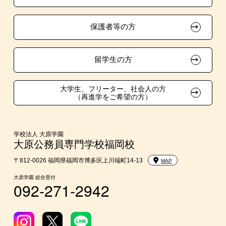
自己推薦入学
大原学園グループ案内
採用ご担当の方
保護者等の方
在校生・卒業生紹介推薦入学
大学生・短期大学生特別入学
留学生の方
学費
大学生、フリーター、社会人の方
（再進学をご希望の方）
東京経営大学への3年次編入学
入学前Web通信講座
学校法人 大原学園
大原公務員専門学校福岡校
大学・短期大学・公務員併願制度
〒812-0026 福岡県福岡市博多区上川端町14-13
MAP
大原学園 総合受付
092-271-2942