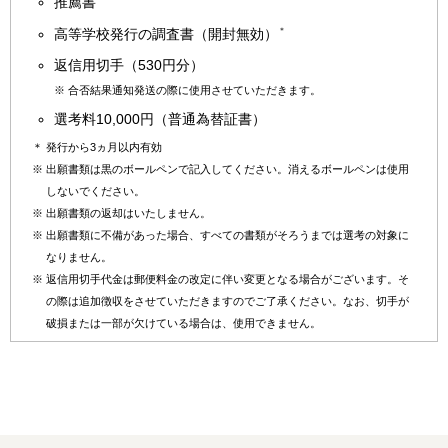
推薦書
＊
高等学校発行の調査書（開封無効）
返信用切手（530円分）
※
合否結果通知発送の際に使用させていただきます。
選考料10,000円（普通為替証書）
＊
発行から3ヵ月以内有効
※
出願書類は黒のボールペンで記入してください。消えるボールペンは使用
しないでください。
※
出願書類の返却はいたしません。
※
出願書類に不備があった場合、すべての書類がそろうまでは選考の対象に
なりません。
※
返信用切手代金は郵便料金の改定に伴い変更となる場合がございます。そ
の際は追加徴収をさせていただきますのでご了承ください。なお、切手が
破損または一部が欠けている場合は、使用できません。