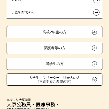
TOPへ
信販系教育ローン
指定校推薦入学
施設・研修所
在校生へのお知らせ
←
大原学園TOPへ
各種奨学金制度・貸付制度
指定校自己推薦入学
学生寮・マンションのご案内
各種証明書の発行ご希望の方
その他の学費サポート
特別推薦入学
大原の資格サポート制度
卒業生の方（2019年3月以降の卒業生）
高校2年生の方
チャレンジ特待生試験制度
推薦入学
大原学園グループ案内
採用ご担当の方
保護者等の方
試験による特待生制度
自己推薦入学
資格・クラブ活動による特待生制度
大学生・短期大学生特別入学
留学生の方
学費
大学生、フリーター、社会人の方
（再進学をご希望の方）
入学前のお勧め学習システム
大学・短期大学・公務員等併願制度
学校法人 大原学園
大原公務員・医療事務・