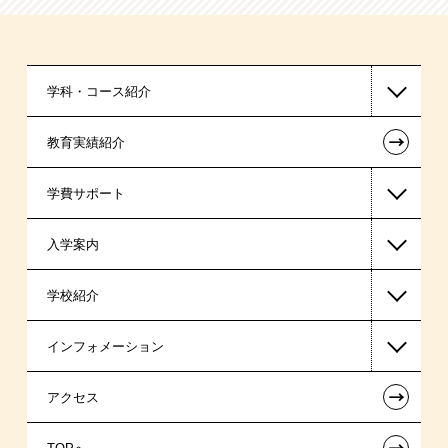
学科・コース紹介
←
教育実績紹介
国家公務員・地方公務員系
学費サポート
警察官・消防官系
入学案内
医療事務系
高等教育の修学支援新制度
学校紹介
日本学生支援機構の奨学金
一般入学
インフォメーション
日本政策金融公庫の教育ローン
AO入学制度
在校生からあなたへ
←
アクセス
金融機関教育ローン
指定校特待生入学
夢を叶えた先輩たち
お知らせ・新着情報
←