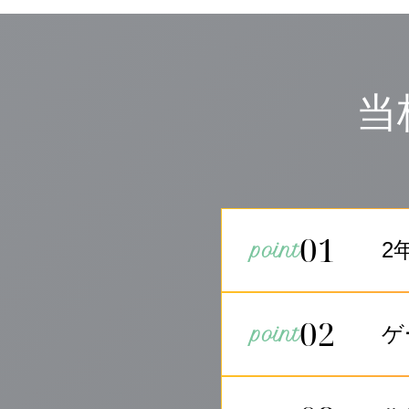
当
01
2
02
ゲ