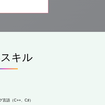
得スキル
言語（C++、C♯）