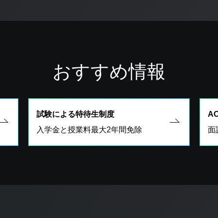
おすすめ情報
試験による特待生制度
A
入学金と授業料最大2年間免除
面