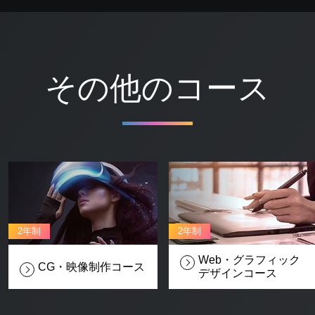
その他のコース
2年制
2年制
Web・グラフィック
CG・映像制作
コース
デザイン
コース