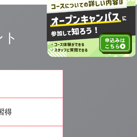
ント
習得