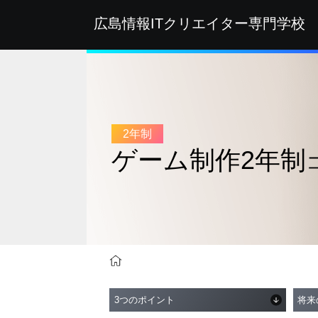
広島情報ITクリエイター
専門学校
2年制
ゲーム制作2年制
学科・コース紹介
ゲーム・CG・デザイン系
3つのポイント
将来