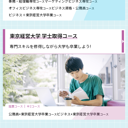
事務・経理職専攻
マーケティングビジネス専攻
コース
コース
オフィスビジネス専攻
ビジネス資格・公務員
コース
コース
ビジネス＋東京経営大学卒業
コース
東京経営大学 学士取得コース
専門スキルを修得しながら大学も卒業しよう!
設置コース
全2コース
公務員+東京経営大学卒業
ビジネス+東京経営大学卒業
コース
コース