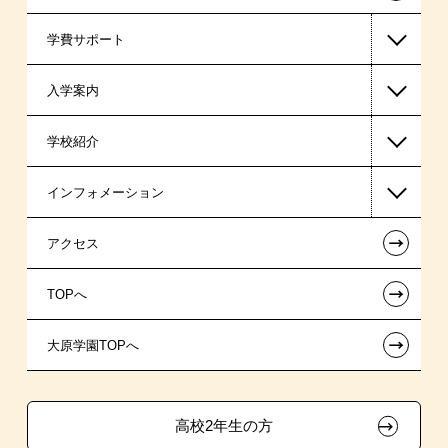
学費サポート
警察官・消防官系
入学案内
公認会計士・税理士系
高等教育の修学支援新制度
学校紹介
ビジネス系
日本学生支援機構の奨学金
一般入学
インフォメーション
東京経営大学 学士取得コース
日本政策金融公庫（国の教育ローン）
AO入学制度
在校生からあなたへ
←
アクセス
提携教育ローン
特別推薦入学
夢を叶えた先輩たち
お知らせ・新着情報
←
TOPへ
試験による特待生制度
推薦入学
施設・研修所
在校生へのお知らせ
ボランティア・クラブ・
←
大原学園TOPへ
取得資格による特待生制度
学生寮・マンションのご案内
各種証明書の発行ご希望の方
生徒会活動推薦入学
クラブ特待生制度
自己推薦入学
大原の資格サポート制度
卒業生の方（2019年3月以降の卒業生）
高校2年生の方
学費
大原学園グループ案内
採用ご担当の方