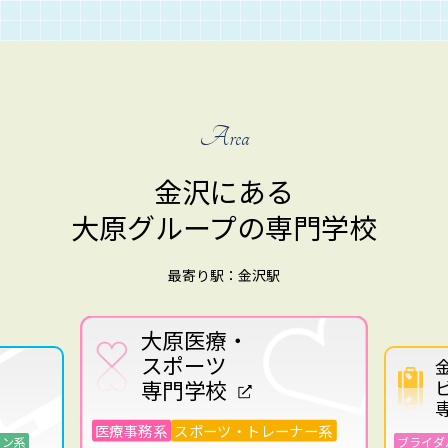
Area
金沢にある
大原グループの専門学校
最寄り駅：金沢駅
金沢ウエディング・
ビューティー
専門学校
ブライダル系
ビューティー系
ーナー系
情報IT系