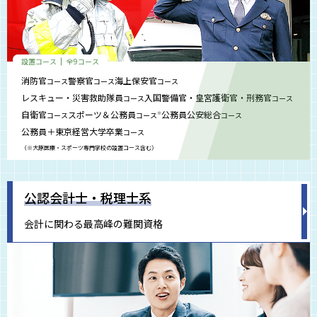
設置コース
全9コース
消防官
警察官
海上保安官
コース
コース
コース
レスキュー・災害救助隊員
入国警備官・皇宮護衛官・刑務官
コース
コース
自衛官
スポーツ＆公務員
公務員公安総合
コース
コース
コース
※
公務員＋東京経営大学卒業
コース
（※大原医療・スポーツ専門学校の設置コース含む）
公認会計士・税理士系
会計に関わる最高峰の難関資格