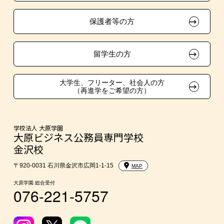
保護者等の方
入学前のお勧め学習システム
東京経営大学への3年次編入学
留学生の方
大学・短大・公務員併願制度
大学生、フリーター、社会人の方
（再進学をご希望の方）
親族紹介制度
学校法人 大原学園
大原ビジネス公務員専門学校
金沢校
〒920-0031 石川県金沢市広岡1-1-15
MAP
大原学園 総合受付
076-221-5757