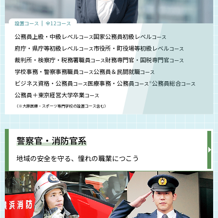
設置コース
全12コース
公務員上級・中級レベル
国家公務員初級レベル
コース
コース
府庁・県庁等初級レベル
市役所・町役場等初級レベル
コース
コース
裁判所・検察庁・税務署職員
財務専門官・国税専門官
コース
コース
学校事務・警察事務職員
公務員＆民間就職
コース
コース
ビジネス資格・公務員
医療事務・公務員
公務員総合
コース
コース
コース
※
公務員＋東京経営大学卒業
コース
（※大原医療・スポーツ専門学校の設置コース含む）
警察官・消防官系
地域の安全を守る、憧れの職業につこう