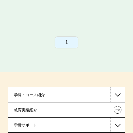
1
学科・コース紹介
←
教育実績紹介
国家公務員・地方公務員系
学費サポート
警察官・消防官系