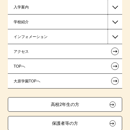
入学案内
公認会計士・税理士系
高等教育の修学支援新制度
学校紹介
ビジネス系
日本学生支援機構の奨学金
一般入学
インフォメーション
東京経営大学 学士取得コース
日本政策金融公庫（国の教育ローン）
AO入学制度
在校生からあなたへ
←
アクセス
提携教育ローン
特別推薦入学
夢を叶えた先輩たち
お知らせ・新着情報
←
TOPへ
試験による特待生制度
推薦入学
施設・研修所
在校生へのお知らせ
ボランティア・クラブ・
←
大原学園TOPへ
取得資格による特待生制度
学生寮・マンションのご案内
各種証明書の発行ご希望の方
生徒会活動推薦入学
クラブ特待生制度
自己推薦入学
大原の資格サポート制度
卒業生の方（2019年3月以降の卒業生）
高校2年生の方
学費
大原学園グループ案内
採用ご担当の方
保護者等の方
入学前のお勧め学習システム