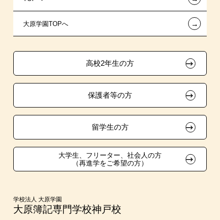
←
大原学園TOPへ
試験による特待生制度
推薦入学
学生寮・マンションのご案内
各種証明書の発行ご希望の方
ボランティア・クラブ・
面接のみによる特待生制度
大原の資格サポート制度
卒業生の方（2019年3月以降の卒業生）
生徒会活動推薦入学
高校2年生の方
取得資格による特待生制度
自己推薦入学
大原学園グループ案内
採用ご担当の方
保護者等の方
クラブ特待生制度
学費
吹奏楽部による特待生制度
大学・短大・公務員併願制度
留学生の方
スポーツクラブ特待生制度
親族紹介制度
大学生、フリーター、社会人の方
（再進学をご希望の方）
学校法人 大原学園
大原簿記専門学校神戸校