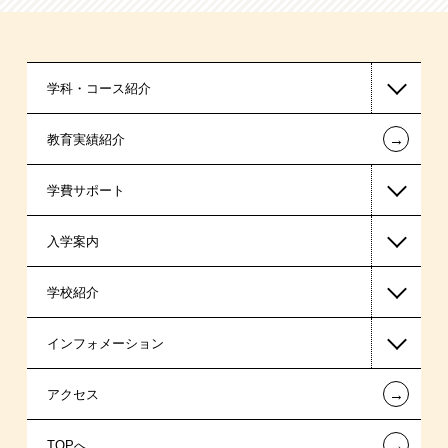
学科・コース紹介
←
教育実績紹介
国家公務員・地方公務員系
学費サポート
警察官・消防官系
入学案内
公認会計士・税理士系
高等教育の修学支援新制度
学校紹介
ビジネス系
日本学生支援機構の奨学金
一般入学
インフォメーション
医療事務系
日本政策金融公庫（国の教育ローン）
AO入学制度
在校生からあなたへ
←
アクセス
スポーツ・トレーナー系
提携教育ローン
指定校推薦入学
夢を叶えた先輩たち
お知らせ・新着情報
←
TOPへ
新聞奨学生
特別推薦入学
施設・研修所
在校生へのお知らせ