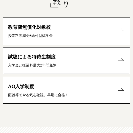
教育費無償化対象校
授業料等減免+給付型奨学金
試験による特待生制度
入学金と授業料最大2年間免除
AO入学制度
面談等でやる気を確認。早期に合格！