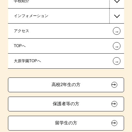
学校紹介
ビジネス系
日本学生支援機構の奨学金
一般入学
インフォメーション
医療事務系
日本政策金融公庫（国の教育ローン）
AO入学制度
在校生からあなたへ
←
アクセス
スポーツ・トレーナー系
提携教育ローン
指定校推薦入学
夢を叶えた先輩たち
お知らせ・新着情報
←
TOPへ
新聞奨学生
特別推薦入学
施設・研修所
在校生へのお知らせ
←
大原学園TOPへ
試験による特待生制度
推薦入学
学生寮・マンションのご案内
各種証明書の発行ご希望の方
ボランティア・クラブ・
面接のみによる特待生制度
大原の資格サポート制度
卒業生の方（2019年3月以降の卒業生）
生徒会活動推薦入学
高校2年生の方
取得資格による特待生制度
自己推薦入学
大原学園グループ案内
採用ご担当の方
保護者等の方
クラブ特待生制度
学費
吹奏楽部による特待生制度
大学・短大・公務員併願制度
留学生の方