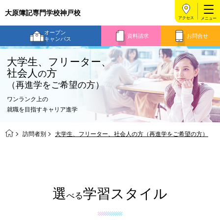
大原簿記専門学校神戸校
アクセス
オープン
資料請求
お問合せ
キャンパス
大学生、フリーター、
社会人
方
の
（再進学をご希望の方）
ワンランク上の
就職を目指すキャリア進学
訪問者別
大学生、フリーター、社会人の方（再進学をご希望の方）
選
学習スタイル
べる