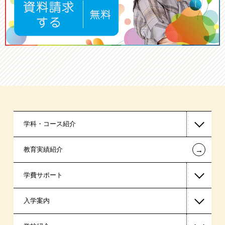
学科・コース紹介
←
教育実績紹介
国家公務員・地方公務員系
学費サポート
警察官・消防官系
入学案内
公認会計士・税理士系
高等教育の修学支援新制度