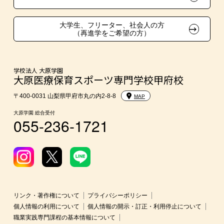
大学生・短期大学生特別入学
大学生、フリーター、社会人の方
（再進学をご希望の方）
学費
東京経営大学への3年次編入学
学校法人 大原学園
大原医療保育スポーツ専門学校甲府校
短期大学との併修
〒400-0031 山梨県甲府市丸の内2-8-8
MAP
大原学園 総合受付
055-236-1721
入学前のお勧め学習システム
大学・短期大学・公務員併願制度
リンク・著作権について
プライバシーポリシー
個人情報の利用について
個人情報の開示・訂正・利用停止について
職業実践専門課程の基本情報について