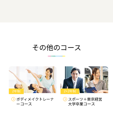
その他のコース
2年制
2+2年制
ボディメイクトレーナ
スポーツ＋東京経営
コース
コース
ー
大学卒業