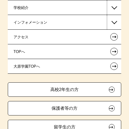
学校紹介
東京経営大学 学士取得コース
日本学生支援機構の奨学金
一般入学
インフォメーション
国の教育ローン
AO入学
在校生からあなたへ
←
アクセス
提携教育ローン
指定校推薦入学
夢を叶えた先輩たち
お知らせ・新着情報
←
TOPへ
新聞奨学生
指定校自己推薦入学
施設・研修所
在校生へのお知らせ
←
大原学園TOPへ
保育士修学資金貸付制度
特別推薦入学
学生寮・マンションのご案内
各種証明書の発行ご希望の方
試験による特待生制度
推薦入学
大原の資格サポート制度
卒業生の方（2019年3月以降の卒業生）
高校2年生の方
ボランティア・クラブ・
資格・クラブ活動による特待生制度
大原学園グループ案内
採用ご担当の方
生徒会活動推薦入学
保護者等の方
自己推薦入学
在校生・卒業生紹介推薦入学
留学生の方