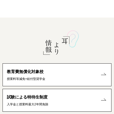
教育費無償化対象校
授業料等減免+給付型奨学金
試験による特待生制度
入学金と授業料最大2年間免除