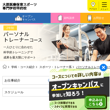
大原医療保育スポーツ
専門学校
甲府校
アクセス
オープン
資料請求
お問合せ
キャンパス
2年制
パーソナル
トレーナー
コース
一人ひとりに合わせた
科学的トレーニングで
成果を最大限にサポート
学科・コース紹介
スポーツ・トレーナー系
パーソナルトレーナーコ
お仕事紹介
将来の職業・資格取得
スケジュール