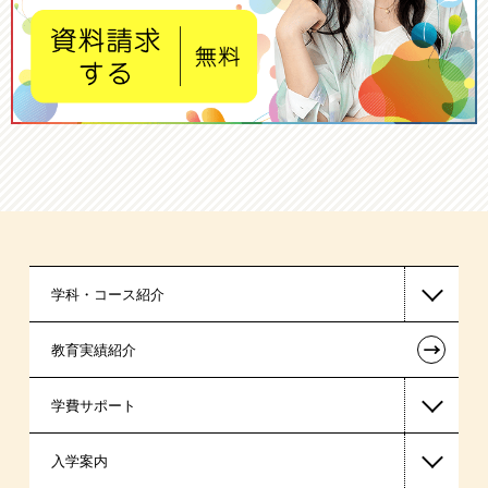
学科・コース紹介
←
教育実績紹介
医療事務系
学費サポート
保育士・幼稚園教諭系
入学案内
スポーツ・トレーナー系
高等教育の修学支援新制度