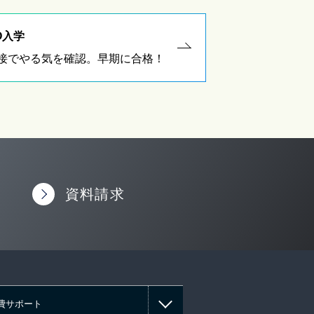
O入学
接でやる気を確認。早期に合格！
資料請求
費サポート