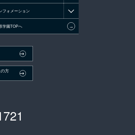
ンフォメーション
←
原学園TOPへ
人の方
）
1721