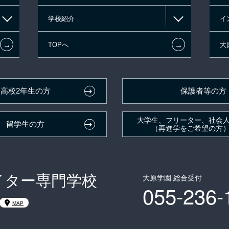
学校紹介
イ
←
←
TOPへ
大
高校2年生の方
保護者等の方
大学生、フリーター、社会
留学生の方
（再進学をご希望の方
イター専門学校
大原学園 総合受付
055-236-
MAP