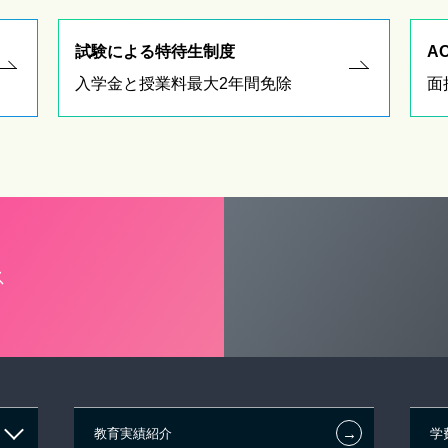
試験による特待生制度
A
入学金と授業料最大2年間免除
面
ス
←
教育実績紹介
学